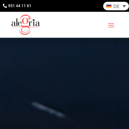
DE
951 44 11 61